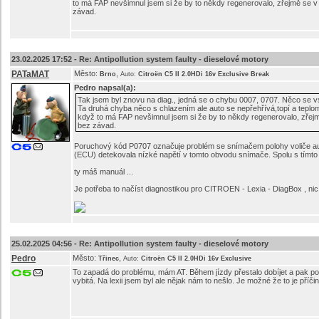
to má FAP nevšimnul jsem si že by to někdy regenerovalo, zřejmě se v t
závad.
23.02.2025 17:52 -
Re: Antipollution system faulty - dieselové motory
PATaMAT
Město:
,
Brno
Auto:
Citroën C5 II 2.0HDi 16v Exclusive Break
Pedro
napsal(a):
Tak jsem byl znovu na diag., jedná se o chybu 0007, 0707. Něco se v
Ta druhá chyba něco s chlazením ale auto se nepřehřívá,topí a teploměr
když to má FAP nevšimnul jsem si že by to někdy regenerovalo, zřejmě
bez závad.
Poruchový kód P0707 označuje problém se snímačem polohy voliče aut
(ECU) detekovala nízké napětí v tomto obvodu snímače. Spolu s tímto
ty máš manuál ...
Je potřeba to načíst diagnostikou pro CITROEN - Lexia - DiagBox , nic
25.02.2025 04:56 -
Re: Antipollution system faulty - dieselové motory
Pedro
Město:
,
Třinec
Auto:
Citroën C5 II 2.0HDi 16v Exclusive
To zapadá do problému, mám AT. Během jízdy přestalo dobíjet a pak post
vybitá. Na lexii jsem byl ale nějak nám to nešlo. Je možné že to je pří