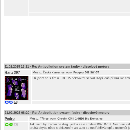
11.02.2025 13:21 -
Re: Antipollution system faulty - dieselové motory
Hanz 397
Město:
,
Česká Kamenice
Auto:
Peugeot 508 SW GT
Už jsem se s tím u EDC 15 několikrát setkal. Když dáš příkaz ke s
21.02.2025 08:20 -
Re: Antipollution system faulty - dieselové motory
Pedro
Město:
,
Třinec
Auto:
Citroën C5 II 2.0HDi 16v Exclusive
Tak jsem byl znovu na diag., jedná se o chybu 0007, 0707. Něco se vs
druhá chyba něco s chlazením ale auto se nepřehřívá,topí a teploměr je 