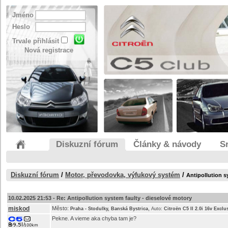
Jméno
Heslo
Trvale přihlásit
Nová registrace
Diskuzní fórum
Články & návody
S
Diskuzní fórum
/
Motor, převodovka, výfukový systém
/
Antipollution s
10.02.2025 21:53 -
Re: Antipollution system faulty - dieselové motory
miskod
Město:
,
Praha - Stodulky, Banská Bystrica
Auto:
Citroën C5 II 2.0i 16v Exclu
Pekne. A vieme aka chyba tam je?