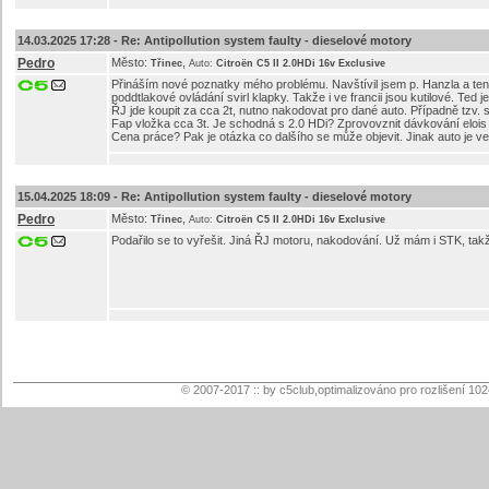
14.03.2025 17:28 -
Re: Antipollution system faulty - dieselové motory
Pedro
Město:
,
Třinec
Auto:
Citroën C5 II 2.0HDi 16v Exclusive
Přináším nové poznatky mého problému. Navštívil jsem p. Hanzla a ten 
poddtlakové ovládání svirl klapky. Takže i ve francii jsou kutilové. Ted
ŘJ jde koupit za cca 2t, nutno nakodovat pro dané auto. Případně tzv. 
Fap vložka cca 3t. Je schodná s 2.0 HDi? Zprovovznit dávkování elois 
Cena práce? Pak je otázka co dalšího se může objevit. Jinak auto je ve
15.04.2025 18:09 -
Re: Antipollution system faulty - dieselové motory
Pedro
Město:
,
Třinec
Auto:
Citroën C5 II 2.0HDi 16v Exclusive
Podařilo se to vyřešit. Jiná ŘJ motoru, nakodování. Už mám i STK, tak
© 2007-2017 :: by c5club,optimalizováno pro rozlišení 10