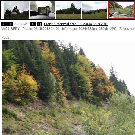
Srazy / Podzimní sraz - Zuberec, 29.9.2012
|<
<
158 / 629
>
>|
Vložil:
BERY
Dátum:
07.10.2012 14:00
Informace:
1024x682px 250kb
JPG
Zobrazen
Popis: