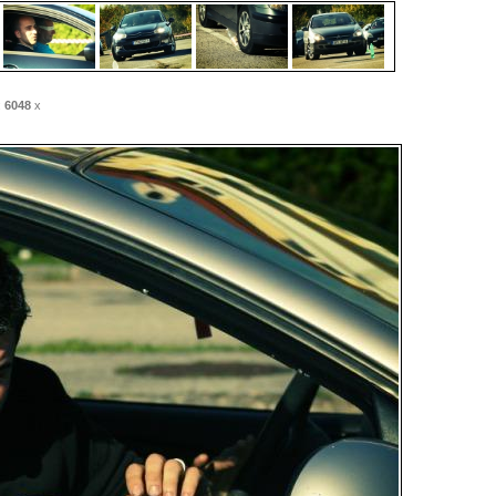
:
6048
x