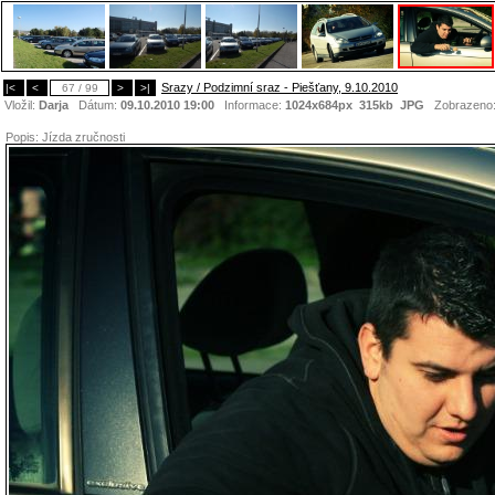
Srazy / Podzimní sraz - Piešťany, 9.10.2010
|<
<
67 / 99
>
>|
Vložil:
Darja
Dátum:
09.10.2010 19:00
Informace:
1024x684px 315kb
JPG
Zobrazeno
Popis:
Jízda zručnosti