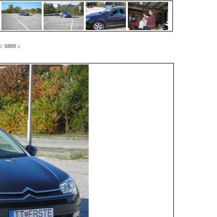
o:
5889
x