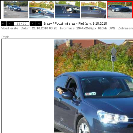
Srazy / Podzimní sraz - Piešťany, 9.10.2010
|<
<
38 / 99
>
>|
Vložil:
erste
Dátum:
21.10.2010 03:28
Informace:
1944x2592px 610kb
JPG
Zobrazen
Popis: