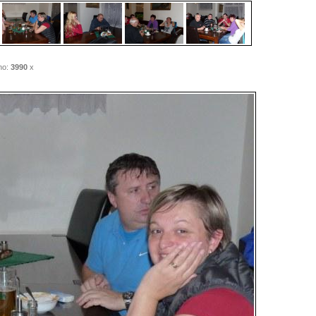
no:
3990
x