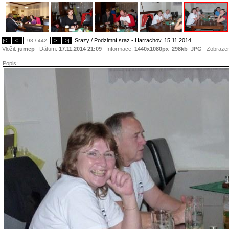
Srazy / Podzimní sraz - Harrachov, 15.11.2014
|<
<
98 / 442
>
>|
Vložil:
jumep
Dátum:
17.11.2014 21:09
Informace:
1440x1080px 298kb
JPG
Zobraze
Popis: