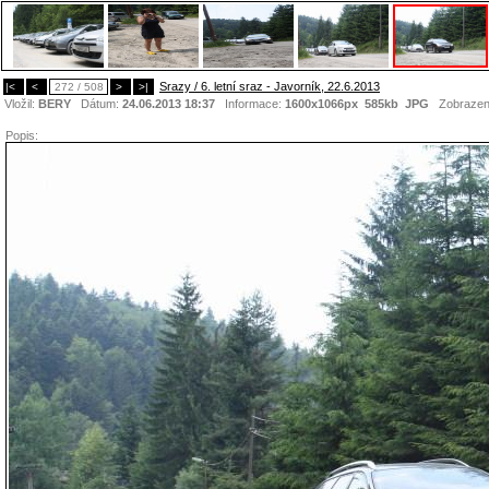
Srazy / 6. letní sraz - Javorník, 22.6.2013
|<
<
272 / 508
>
>|
Vložil:
BERY
Dátum:
24.06.2013 18:37
Informace:
1600x1066px 585kb
JPG
Zobrazen
Popis: