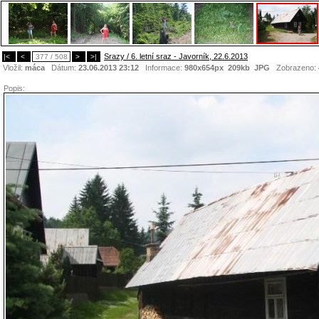
Srazy / 6. letní sraz - Javorník, 22.6.2013
|<
<
377 / 508
>
>|
Vložil:
máca
Dátum:
23.06.2013 23:12
Informace:
980x654px 209kb
JPG
Zobrazeno:
Popis: