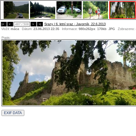
Srazy / 6. letní sraz - Javorník, 22.6.2013
|<
<
487 / 508
>
>|
Vložil:
máca
Dátum:
23.06.2013 22:35
Informace:
980x262px 170kb
JPG
Zobrazeno:
Popis: