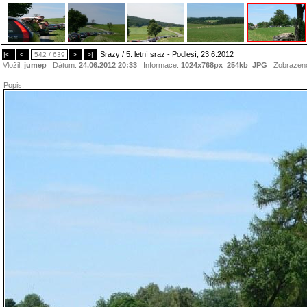
Srazy / 5. letní sraz - Podlesí, 23.6.2012
|<
<
542 / 639
>
>|
Vložil:
jumep
Dátum:
24.06.2012 20:33
Informace:
1024x768px 254kb
JPG
Zobrazen
Popis: