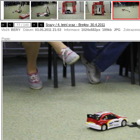
Srazy / 4. letní sraz - Brejlov, 30.4.2011
|<
<
77 / 140
>
>|
Vložil:
BERY
Dátum:
03.05.2011 21:53
Informace:
1024x682px 189kb
JPG
Zobrazeno
Popis: