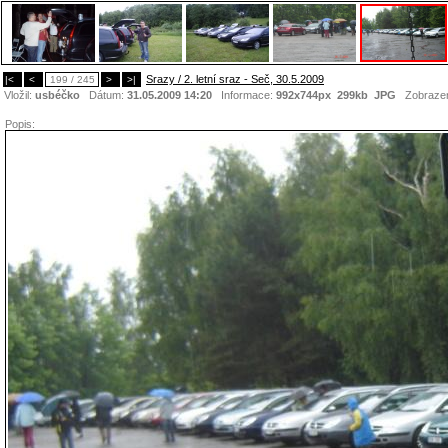
Srazy / 2. letní sraz - Seč, 30.5.2009
|<
<
199 / 245
>
>|
Vložil:
usbéčko
Dátum:
31.05.2009 14:20
Informace:
992x744px 299kb
JPG
Zobraze
Popis: