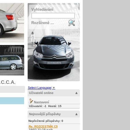
Vyhledávání
Rozšírené ...
.C.C.A.
Select Language
▼
Uživatelé online
Nastavení
Uživatelé: -1 Hosté: 15
Nejnovější příspěvky
Nepřečtené příspěvky:
0
Re: ROZCESTNÍK C5
19/02 21:18 najk