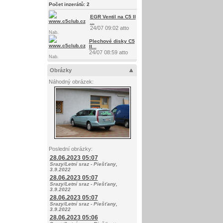
Počet inzerátů:
2
EGR Ventil na C5 II
...
24/07 09:02 atto
Nab.
Plechové disky C5
II...
24/07 08:59 atto
Nab.
Obrázky
Náhodný obrázek:
Poslední obrázky:
28.06.2023 05:07
Srazy/Letní sraz - Piešťany,
3.9.2022
28.06.2023 05:07
Srazy/Letní sraz - Piešťany,
3.9.2022
28.06.2023 05:07
Srazy/Letní sraz - Piešťany,
3.9.2022
28.06.2023 05:06