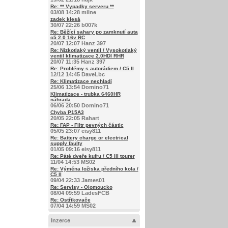
Re: ** Vypadky serveru **
03/08 14:28 milne
zadek klesá
30/07 22:26 b007k
Re: Běžící sahary po zamknutí auta
c5 2.0 16v RC
20/07 12:07 Hanz 397
Re: Nízkotlaký ventil / Vysokotlaký
ventil klimatizace 2.0HDI RHR
20/07 11:35 Hanz 397
Re: Problémy s autorádiem / C5 II
12/12 14:45 DaveLbc
Re: Klimatizace nechladí
25/06 13:54 Domino71
Klimatizace - trubka 6460HR
náhrada
06/06 20:50 Domino71
Chyba P15A3
20/05 22:05 Rahart
Re: FAP - Filtr pevných částic
05/05 23:07 eisy811
Re: Battery charge or electrical
supply faulty
01/05 09:16 eisy811
Re: Páté dveře kufru / C5 III tourer
11/04 14:53 MS02
Re: Výměna ložiska předního kola /
C5 II
09/04 22:33 James01
Re: Servisy - Olomoucko
08/04 09:59 LadesFCB
Re: Ostřikovače
07/04 14:59 MS02
Inzerce