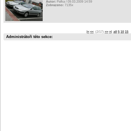
Autor:
Pafka / 09.03.2009 14:59
Zobrazeno:
7135x
|<
<<
(2/17)
>>
>|
all
5
10
15
s
Administrátoři této sekce: