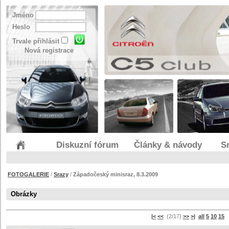
Jméno
Heslo
Trvale přihlásit
Nová registrace
Diskuzní fórum
Články & návody
S
FOTOGALERIE
/
Srazy
/
Západočeský minisraz, 8.3.2009
Obrázky
|<
<<
(2/17)
>>
>|
all
5
10
15
s